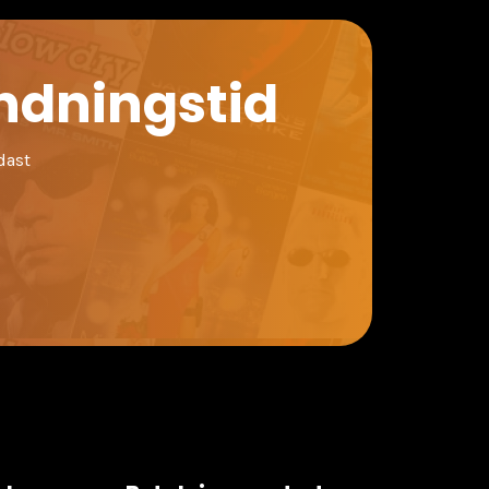
indningstid
dast