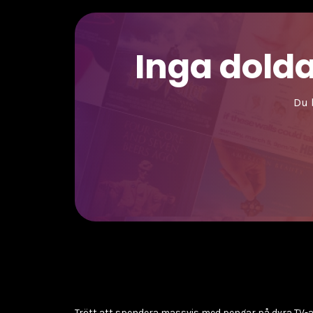
Inga dolda
Du 
Trött att spendera massvis med pengar på dyra T