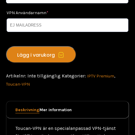
VPN Användarnamn
*
Toucan
Lägg i varukorg
VPN
mängd
Artikelnr:
Inte tillgänglig
Kategorier:
,
IPTV Premium
Toucan-VPN
Beskrivning
Mer information
Toucan-VPN är en specialanpassad VPN-tjänst