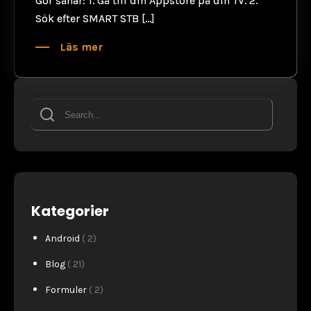
Gör såhär: 1. Gå till din Appstore på din TV. 2.
Sök efter SMART STB […]
Läs mer
Kategorier
Android
( 2)
Blog
( 21)
Formuler
( 2)