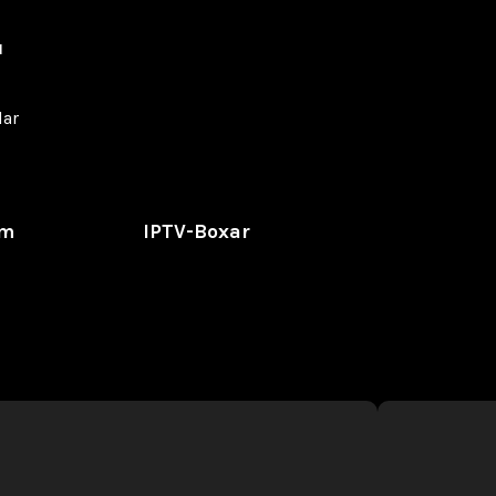
r
lar
um
IPTV-Boxar