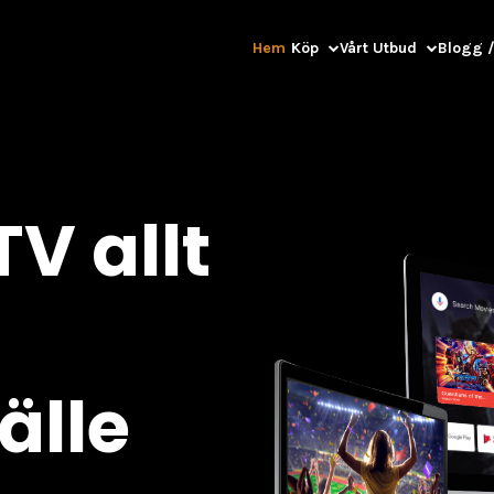
Hem
Köp
Vårt Utbud
Blogg /
V allt
älle