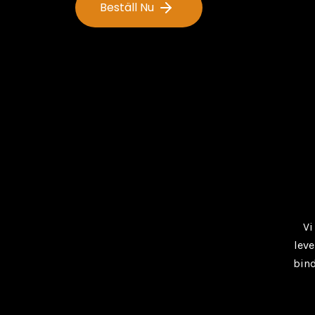
Beställ Nu
Vi
leve
bind