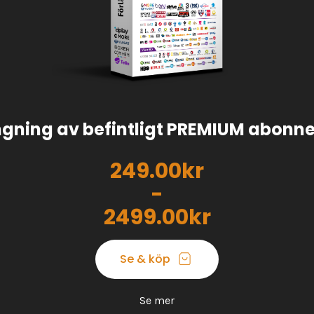
ngning av befintligt PREMIUM abon
249.00kr
-
2499.00kr
Se & köp
Se mer