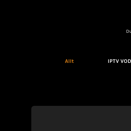
Du
Allt
IPTV VO