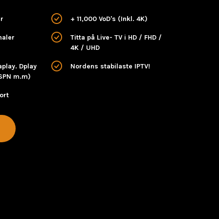
r
+ 11,000 VoD's (Inkl. 4K)
naler
Titta på Live- TV i HD / FHD /
4K / UHD
aplay. Dplay
Nordens stabilaste IPTV!
ESPN m.m)
ort