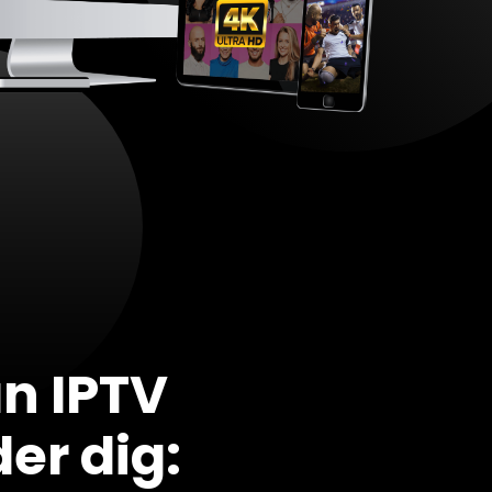
n IPTV
er dig: