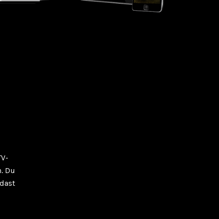
TV-
n. Du
ndast